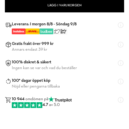
LÄGG I VARUKORGEN
Leverans: I morgon 8/8 - Söndag 9/8
Gratis frakt över 999 kr
Annars endast 39 kr
100% diskret & säkert
Ingen kan se var och vad du beställer
100* dagar öppet köp
Nöjd eller pengarna tillbaka
10 944
omdömen på
4.7
av 5.0