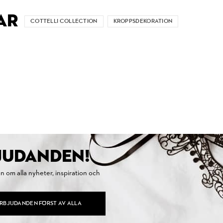
AR
COTTELLI COLLECTION
KROPPSDEKORATION
BJUDANDEN!
on om alla nyheter, inspiration och
ERBJUDANDEN FÖRST AV ALLA