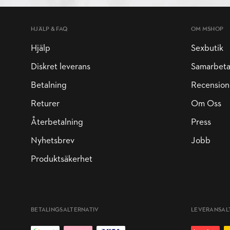
HJÄLP & FAQ
OM MSHOP
Hjälp
Sexbutik
Diskret leverans
Samarbet
Betalning
Recension
Returer
Om Oss
Återbetalning
Press
Nyhetsbrev
Jobb
Produktsäkerhet
BETALINGSALTERNATIV
LEVERANSAL