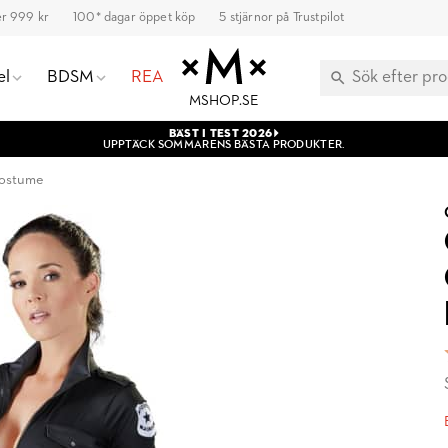
ver 999 kr
100* dagar öppet köp
5 stjärnor på Trustpilot
el
BDSM
REA
MSHOP.SE
BÄST I TEST 2026
UPPTÄCK SOMMARENS BÄSTA PRODUKTER.
 Costume