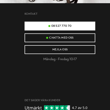
KONTAKT
08 527 770 70
CHATTA MED OSS
MEJLA OSS
Måndag - Fredag 10-17
DET SÄGER VÅRA KUNDER
Utmärkt
4.7
av 5.0