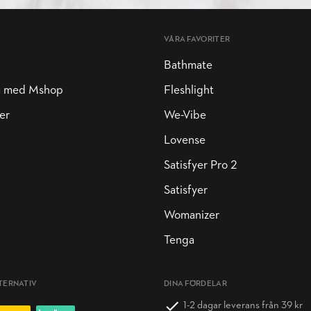
VÅRA FAVORITER
Bathmate
a med Mshop
Fleshlight
er
We-Vibe
Lovense
Satisfyer Pro 2
Satisfyer
Womanizer
Tenga
TERNATIV
DINA FÖRDELAR
1-2 dagar leverans från 39 kr