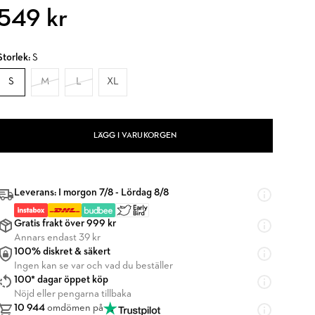
549 kr
Storlek:
S
S
M
L
XL
LÄGG I VARUKORGEN
Leverans: I morgon 7/8 - Lördag 8/8
Gratis frakt över 999 kr
Annars endast 39 kr
100% diskret & säkert
Ingen kan se var och vad du beställer
100* dagar öppet köp
Nöjd eller pengarna tillbaka
10 944
omdömen på