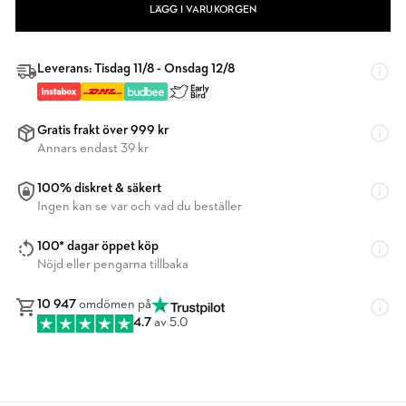
LÄGG I VARUKORGEN
Leverans: Tisdag 11/8 - Onsdag 12/8
Gratis frakt över 999 kr
Annars endast 39 kr
100% diskret & säkert
Ingen kan se var och vad du beställer
100* dagar öppet köp
Nöjd eller pengarna tillbaka
10 947
omdömen på
4.7
av 5.0