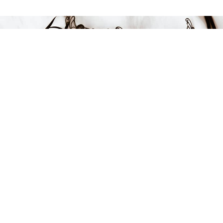
Endast 7 kvar i lager
399 kr
LÄGG I VARUKORGEN
FÅ INSPIRATION &
ERBJUDANDEN!
Anmäl dig till vårt nyhetsbrev och var först med att få information
om alla nyheter, inspiration och härliga erbjudanden!
Kontakt