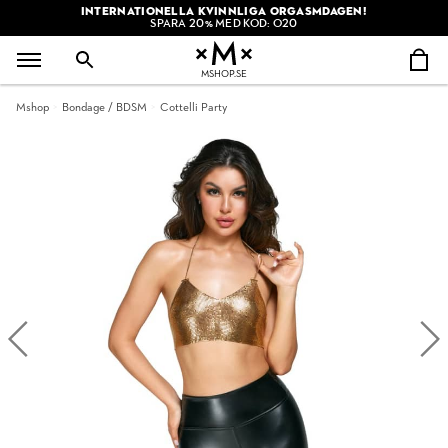
INTERNATIONELLA KVINNLIGA ORGASMDAGEN!
SPARA 20% MED KOD: O20
MSHOP.SE
Mshop
Bondage / BDSM
Cottelli Party