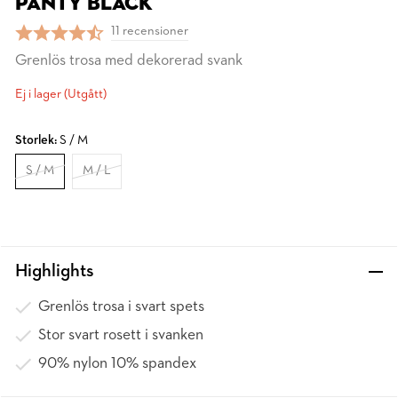
PANTY BLACK
11 recensioner
Grenlös trosa med dekorerad svank
Ej i lager (Utgått)
Storlek:
S / M
S / M
M / L
Highlights
Grenlös trosa i svart spets
Stor svart rosett i svanken
90% nylon 10% spandex