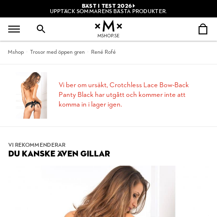
BÄST I TEST 2026
UPPTÄCK SOMMARENS BÄSTA PRODUKTER.
MSHOP.SE
Mshop
Trosor med öppen gren
René Rofé
Vi ber om ursäkt, Crotchless Lace Bow-Back
Panty Black har utgått och kommer inte att
komma in i lager igen.
VI REKOMMENDERAR
DU KANSKE ÄVEN GILLAR