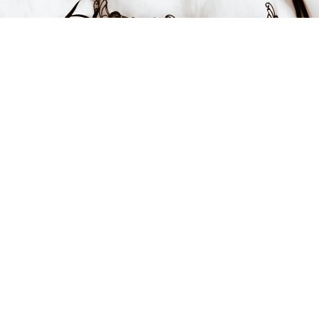
FÅ INSPIRATION &
ERBJUDANDEN!
Anmäl dig till vårt nyhetsbrev och var först med att få information
om alla nyheter, inspiration och härliga erbjudanden!
Kontakt