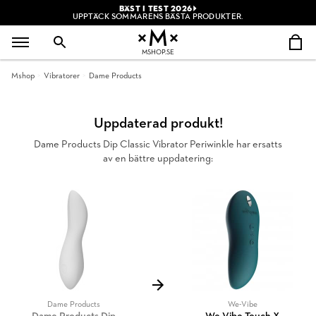
BÄST I TEST 2026
UPPTÄCK SOMMARENS BÄSTA PRODUKTER.
MSHOP.SE
Mshop
Vibratorer
Dame Products
Uppdaterad produkt!
Dame Products Dip Classic Vibrator Periwinkle har ersatts
av en bättre uppdatering:
Dame Products
We-Vibe