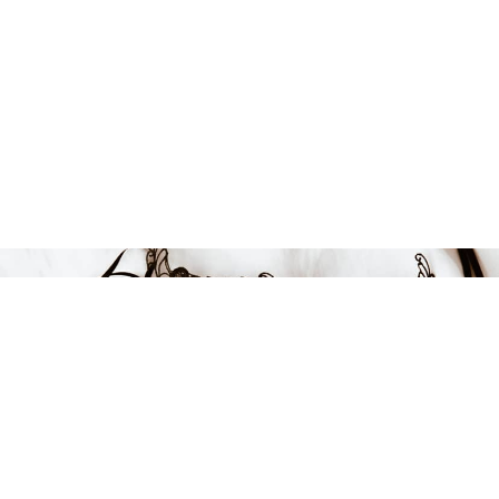
Endast 4 kvar i lager
989 kr
LÄGG I VARUKORGEN
FÅ INSPIRATION &