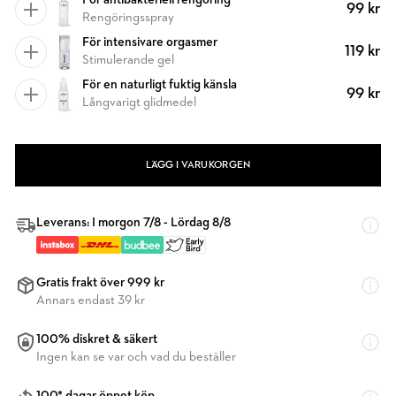
För antibakteriell rengöring
99 kr
Rengöringsspray
För intensivare orgasmer
119 kr
Stimulerande gel
För en naturligt fuktig känsla
99 kr
Långvarigt glidmedel
LÄGG I VARUKORGEN
Leverans: I morgon 7/8 - Lördag 8/8
Gratis frakt över 999 kr
Annars endast 39 kr
100% diskret & säkert
Ingen kan se var och vad du beställer