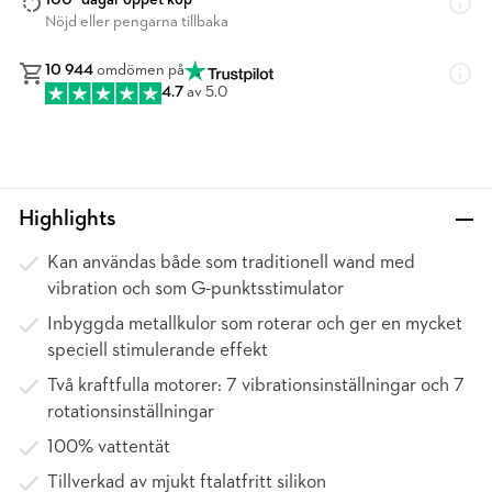
100* dagar öppet köp
Nöjd eller pengarna tillbaka
10 944
omdömen på
4.7
av 5.0
Highlights
Kan användas både som traditionell wand med
vibration och som G-punktsstimulator
Inbyggda metallkulor som roterar och ger en mycket
speciell stimulerande effekt
Två kraftfulla motorer: 7 vibrationsinställningar och 7
rotationsinställningar
100% vattentät
Tillverkad av mjukt ftalatfritt silikon