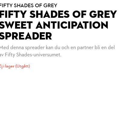
FIFTY SHADES OF GREY
FIFTY SHADES OF GREY
SWEET ANTICIPATION
SPREADER
Med denna spreader kan du och en partner bli en del
av Fifty Shades-universumet.
Ej i lager (Utgått)