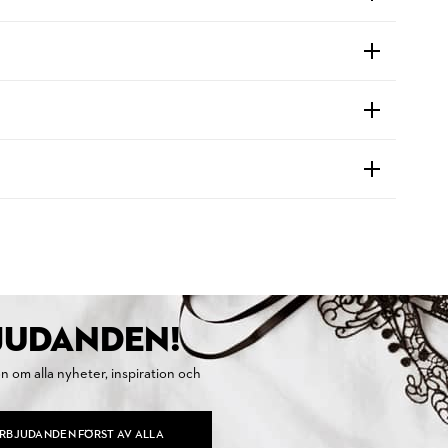
BJUDANDEN!
on om alla nyheter, inspiration och
ERBJUDANDEN FÖRST AV ALLA