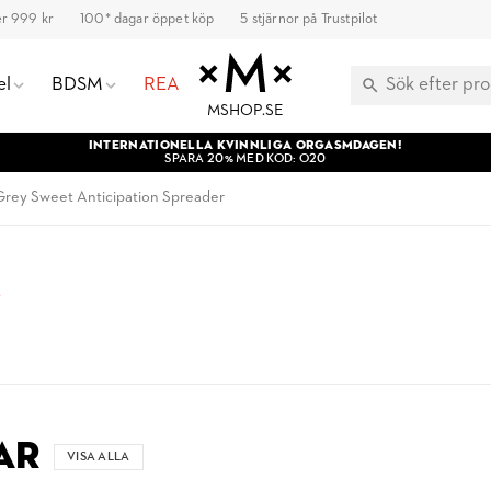
ver 999 kr
100* dagar öppet köp
5 stjärnor på Trustpilot
el
BDSM
REA
MSHOP.SE
INTERNATIONELLA KVINNLIGA ORGASMDAGEN!
SPARA 20% MED KOD: O20
 Grey Sweet Anticipation Spreader
t
AR
VISA ALLA