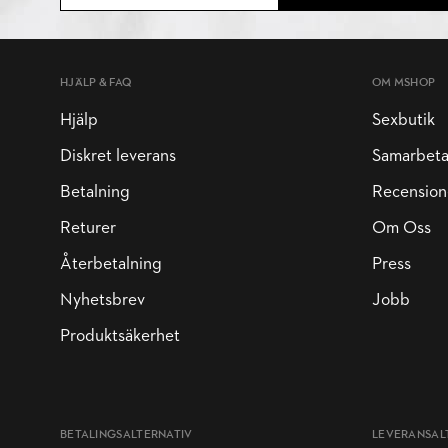
HJÄLP & FAQ
OM MSHOP
Hjälp
Sexbutik
Diskret leverans
Samarbet
Betalning
Recension
Returer
Om Oss
Återbetalning
Press
Nyhetsbrev
Jobb
Produktsäkerhet
BETALINGSALTERNATIV
LEVERANSAL