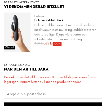
DET BÄSTA ALTERNATIVET
VI REKOMMENDERAR ISTÄLLET
Ladylove
Eclipse Rabbit Black
Eclipse Rabbit - den ultimata sexleksaken
med tvåpunktsstimulering, dubbla motorer
och turboläge. Djupa vibrationer och
silkeslen yta för maximal njutning.
499 kr
399 kr
-20%
Vårt val
LÅT OSS MEJLA DIG
NÄR DEN ÄR TILLBAKA
Produkten är slutsåld, vi skickar ett e-mail till dig när varan finns i
lager igen. Annars hittar du liknande produkter nedan.