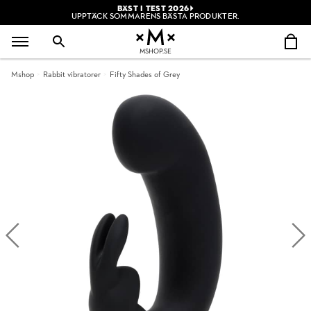
BÄST I TEST 2026
UPPTÄCK SOMMARENS BÄSTA PRODUKTER.
MSHOP.SE
Mshop
Rabbit vibratorer
Fifty Shades of Grey