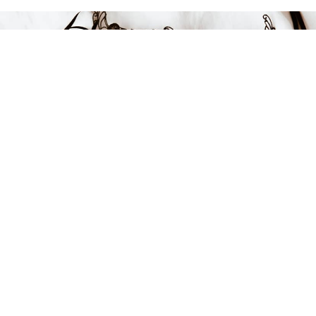
FÅ INSPIRATION &
ERBJUDANDEN!
Anmäl dig till vårt nyhetsbrev och var först med att få information
om alla nyheter, inspiration och härliga erbjudanden!
Kontakt