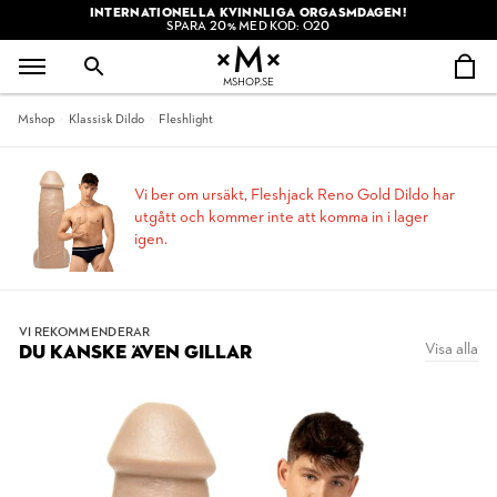
INTERNATIONELLA KVINNLIGA ORGASMDAGEN!
SPARA 20% MED KOD: O20
MSHOP.SE
Mshop
Klassisk Dildo
Fleshlight
Vi ber om ursäkt, Fleshjack Reno Gold Dildo har
utgått och kommer inte att komma in i lager
igen.
VI REKOMMENDERAR
Visa alla
DU KANSKE ÄVEN GILLAR