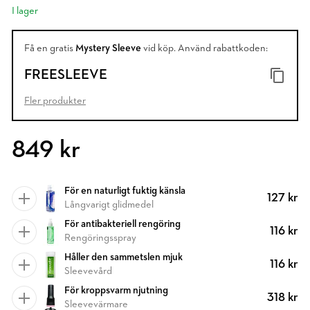
I lager
Få en gratis
Mystery Sleeve
vid köp. Använd rabattkoden:
FREESLEEVE
Fler produkter
849 kr
För en naturligt fuktig känsla
127 kr
Långvarigt glidmedel
För antibakteriell rengöring
116 kr
Rengöringsspray
Håller den sammetslen mjuk
116 kr
Sleevevård
För kroppsvarm njutning
318 kr
Sleevevärmare