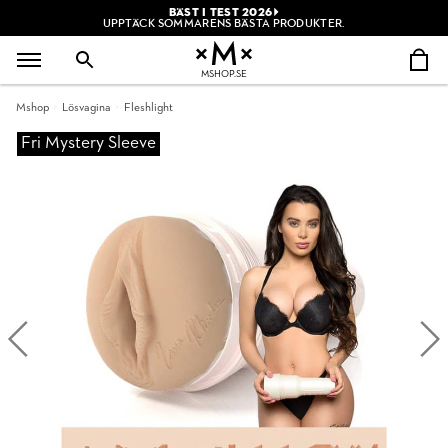
BÄST I TEST 2026
UPPTÄCK SOMMARENS BÄSTA PRODUKTER.
MSHOP.SE
Mshop
Lösvagina
Fleshlight
Fri Mystery Sleeve