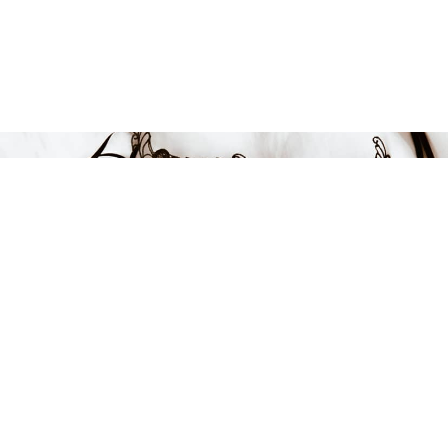
849 kr
LÄGG I VARUKORGEN
FÅ INSPIRATION &
ERBJUDANDEN!
Anmäl dig till vårt nyhetsbrev och var först med att få information
om alla nyheter, inspiration och härliga erbjudanden!