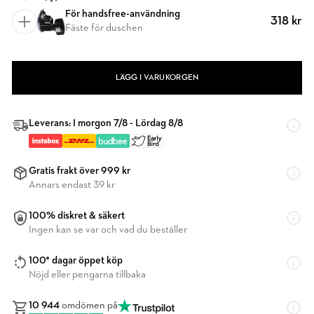
För handsfree-användning
318 kr
Fäste för duschen
LÄGG I VARUKORGEN
Leverans: I morgon 7/8 - Lördag 8/8
Gratis frakt över 999 kr
Annars endast 39 kr
100% diskret & säkert
Ingen kan se var och vad du beställer
100* dagar öppet köp
Nöjd eller pengarna tillbaka
10 944
omdömen på