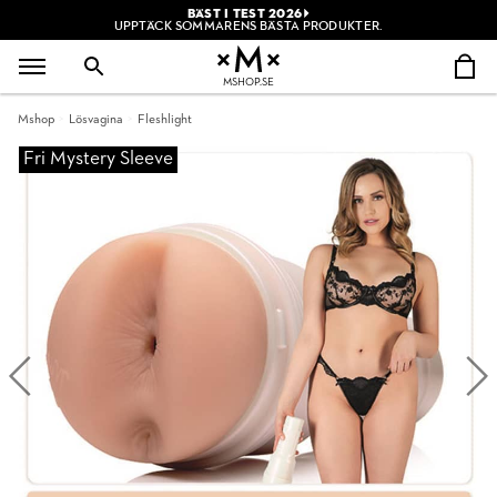
BÄST I TEST 2026
UPPTÄCK SOMMARENS BÄSTA PRODUKTER.
MSHOP.SE
Mshop
Lösvagina
Fleshlight
Fri Mystery Sleeve