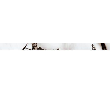
Endast 6 kvar i lager
636 kr
-25%
LÄGG I VARUKORGEN
FÅ INSPIRATION &
ERBJUDANDEN!
Anmäl dig till vårt nyhetsbrev och var först med att få information