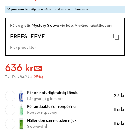
16 personer
har köpt den här varan de senaste timmarna.
Få en gratis
Mystery Sleeve
vid köp. Använd rabattkoden:
FREESLEEVE
Fler produkter
636 kr
REA
Tid. Pris:
849 kr
(-25%)
För en naturligt fuktig känsla
127 kr
Långvarigt glidmedel
För antibakteriell rengöring
116 kr
Rengöringsspray
Håller den sammetslen mjuk
116 kr
Sleevevård