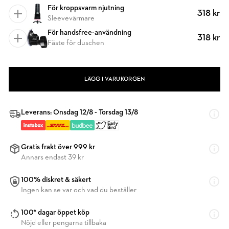
För kroppsvarm njutning
318 kr
Sleevevärmare
För handsfree-användning
318 kr
Fäste för duschen
LÄGG I VARUKORGEN
Leverans: Onsdag 12/8 - Torsdag 13/8
Gratis frakt över 999 kr
Annars endast 39 kr
100% diskret & säkert
Ingen kan se var och vad du beställer
100* dagar öppet köp
Nöjd eller pengarna tillbaka