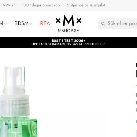
ver 999 kr
100* dagar öppet köp
5 stjärnor på Trustpilot
el
BDSM
REA
MSHOP.SE
BÄST I TEST 2026
UPPTÄCK SOMMARENS BÄSTA PRODUKTER.