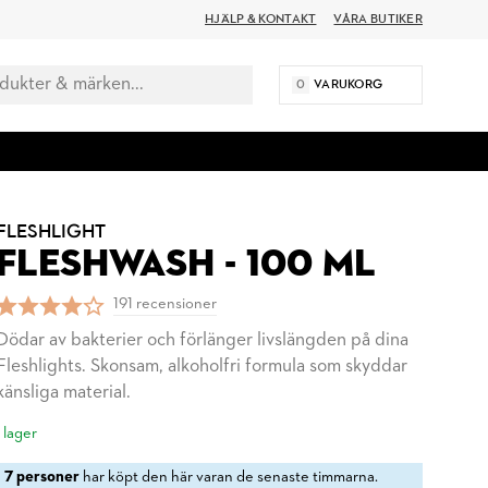
HJÄLP & KONTAKT
VÅRA BUTIKER
0
VARUKORG
FLESHLIGHT
FLESHWASH - 100 ML
191 recensioner
Dödar av bakterier och förlänger livslängden på dina
Fleshlights. Skonsam, alkohol­fri formula som skyddar
känsliga material.
I lager
7 personer
har köpt den här varan de senaste timmarna.