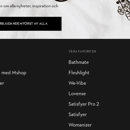
on om alla nyheter, inspiration och
ERBJUDANDEN FÖRST AV ALLA
VÅRA FAVORITER
Bathmate
a med Mshop
Fleshlight
er
We-Vibe
Lovense
Satisfyer Pro 2
Satisfyer
Womanizer