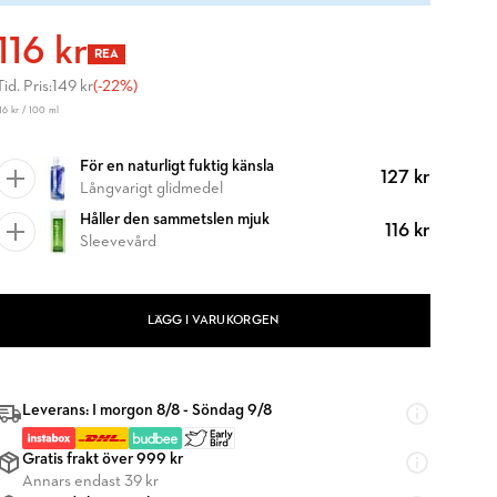
116 kr
REA
Tid. Pris:
149 kr
(-22%)
16 kr / 100 ml
För en naturligt fuktig känsla
127 kr
Långvarigt glidmedel
Håller den sammetslen mjuk
116 kr
Sleevevård
LÄGG I VARUKORGEN
Leverans: I morgon 8/8 - Söndag 9/8
Gratis frakt över 999 kr
Annars endast 39 kr