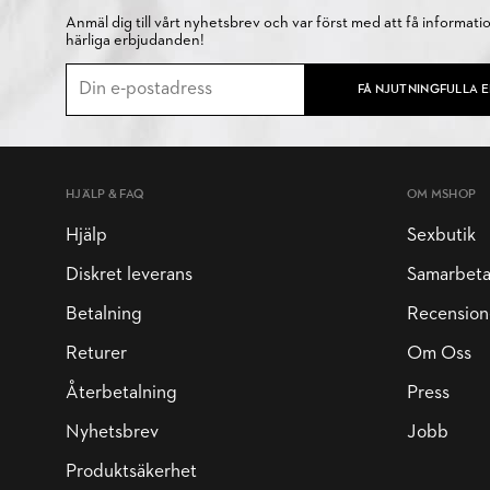
Anmäl dig till vårt nyhetsbrev och var först med att få informati
härliga erbjudanden!
FÅ NJUTNINGFULLA 
HJÄLP & FAQ
OM MSHOP
Hjälp
Sexbutik
Diskret leverans
Samarbet
Betalning
Recension
Returer
Om Oss
Återbetalning
Press
Nyhetsbrev
Jobb
Produktsäkerhet