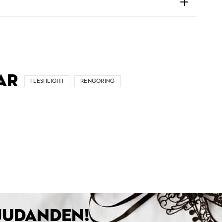
AR
FLESHLIGHT
RENGÖRING
BJUDANDEN!