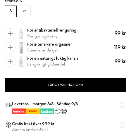
Storlek:
S
S
M
För antibakteriell rengöring
99 kr
Rengöringsspray
För intensivare orgasmer
119 kr
Stimulerande gel
För en naturligt fuktig känsla
99 kr
Långvarigt glidmedel
LÄGG I VARUKORGEN
Leverans: I morgon 8/8 - Söndag 9/8
Gratis frakt över 999 kr
Annars endast 39 kr