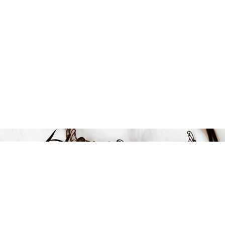
Endast 16 kvar i lager
399 kr
LÄGG I VARUKORGEN