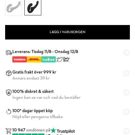
LÄGG I VARUKORGEN
Leverans: Tisdag 11/8 - Onsdag 12/8
Gratis frakt över 999 kr
Annars endast 39 kr
100% diskret & säkert
Ingen kan se var och vad du beställer
100* dagar öppet köp
Nöjd eller pengarna tillbaka
10 947
omdömen på