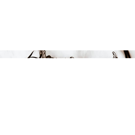
Endast 17 kvar i lager
599 kr
LÄGG I VARUKORGEN
FÅ INSPIRATION &
ERBJUDANDEN!
Anmäl dig till vårt nyhetsbrev och var först med att få information