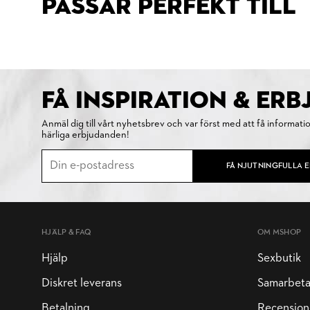
PASSAR PERFEKT TILL
FÅ INSPIRATION & ER
Anmäl dig till vårt nyhetsbrev och var först med att få informati
härliga erbjudanden!
FÅ NJUTNINGFULLA 
HJÄLP & FAQ
OM MSHOP
Hjälp
Sexbutik
Diskret leverans
Samarbet
Betalning
Recension