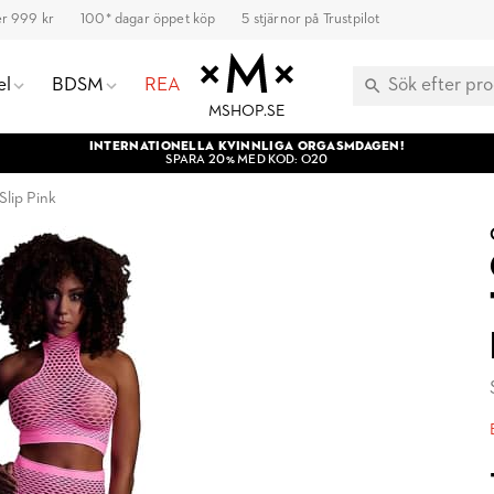
ver 999 kr
100* dagar öppet köp
5 stjärnor på Trustpilot
el
BDSM
REA
MSHOP.SE
INTERNATIONELLA KVINNLIGA ORGASMDAGEN!
SPARA 20% MED KOD: O20
Slip Pink