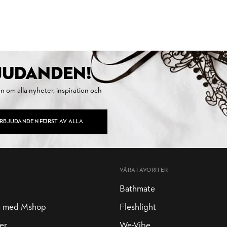
BJUDANDEN!
on om alla nyheter, inspiration och
ERBJUDANDEN FÖRST AV ALLA
VÅRA FAVORITER
Bathmate
a med Mshop
Fleshlight
er
We-Vibe