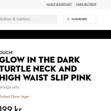
HJÄLP & KONTAKT
VÅRA BUTIKER
0
VARUKORG
OUCH!
GLOW IN THE DARK
TURTLE NECK AND
HIGH WAIST SLIP PINK
Sexiga sets
Endast 2 kvar i lager
199 kr