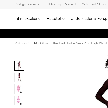
1-2 dagar leverans
100% anonym & säkert
39 kr frakt / Fri ö
Intimleksaker
Hälsotek
Underkläder & Försp
Mshop
Ouch!
Glow In The Dark Turtle Neck And High Waist 