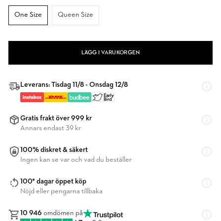
One Size
Queen Size
LÄGG I VARUKORGEN
Leverans: Tisdag 11/8 - Onsdag 12/8
Gratis frakt över 999 kr
Annars endast 39 kr
100% diskret & säkert
Ingen kan se var och vad du beställer
100* dagar öppet köp
Nöjd eller pengarna tillbaka
10 946
omdömen på