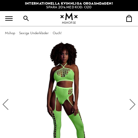
INTERNATIONELLA KVINNLIGA ORGASMDAGEN!
SPARA 20% MED KOD: O20
MSHOP.SE
Mshop
Sexiga Underkläder
Ouch!