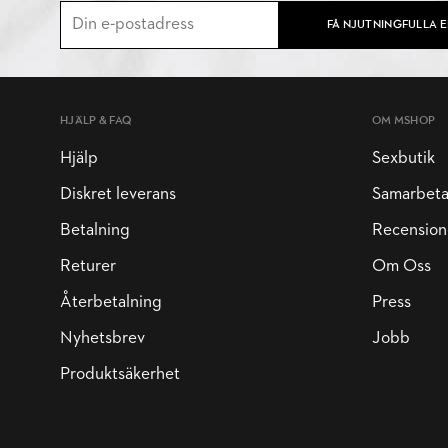
FÅ NJUTNINGFULLA 
HJÄLP & FAQ
OM MSHOP
Hjälp
Sexbutik
Diskret leverans
Samarbet
Betalning
Recension
Returer
Om Oss
Återbetalning
Press
Nyhetsbrev
Jobb
Produktsäkerhet