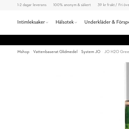
1-2 dagar leverans
100% anonym & säkert
39 kr frakt / Fri ö
Intimleksaker
Hälsotek
Underkläder & Försp
Mshop
Vattenbaserat Glidmedel
System JO
JO H2O Gree