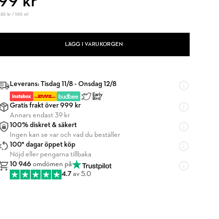
99 kr
330 kr / 100 ml
LÄGG I VARUKORGEN
Leverans: Tisdag 11/8 - Onsdag 12/8
Gratis frakt över 999 kr
Annars endast 39 kr
100% diskret & säkert
Ingen kan se var och vad du beställer
100* dagar öppet köp
Nöjd eller pengarna tillbaka
10 946
omdömen på
4.7
av 5.0