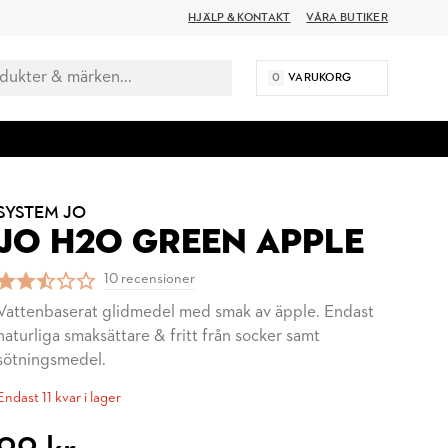
HJÄLP & KONTAKT
VÅRA BUTIKER
0
VARUKORG
SYSTEM JO
JO H2O GREEN APPLE
10 recensioner
Vattenbaserat glidmedel med smak av äpple. Endast
naturliga smaksättare & fritt från socker samt
sötningsmedel.
Endast 11 kvar i lager