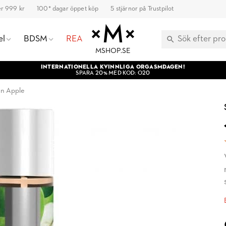
ver 999 kr
100* dagar öppet köp
5 stjärnor på Trustpilot
el
BDSM
REA
MSHOP.SE
INTERNATIONELLA KVINNLIGA ORGASMDAGEN!
SPARA 20% MED KOD: O20
n Apple