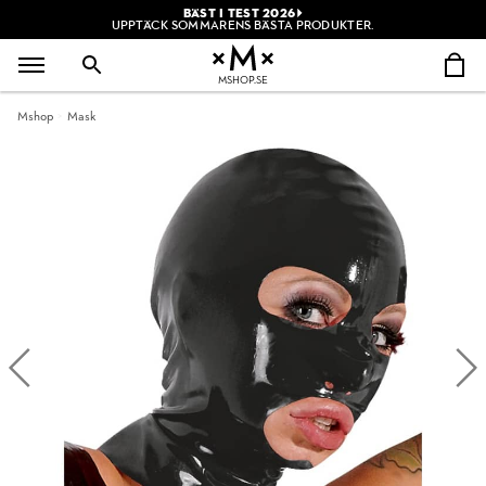
BÄST I TEST 2026
UPPTÄCK SOMMARENS BÄSTA PRODUKTER.
MSHOP.SE
Mshop
Mask