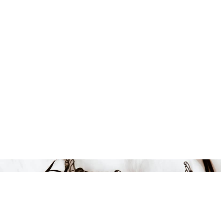
Endast 8 kvar i lager
399 kr
LÄGG I VARUKORGEN