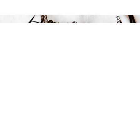
Endast 7 kvar i lager
199 kr
LÄGG I VARUKORGEN
FÅ INSPIRATION &
ERBJUDANDEN!
Anmäl dig till vårt nyhetsbrev och var först med att få information
om alla nyheter, inspiration och härliga erbjudanden!