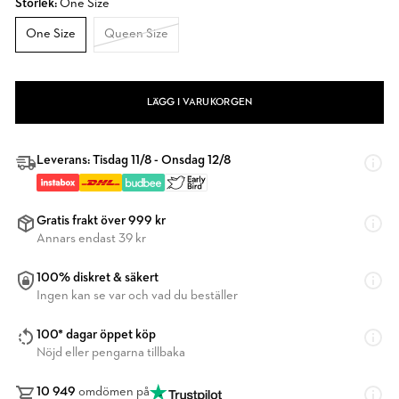
Storlek:
One Size
One Size
Queen Size
LÄGG I VARUKORGEN
Leverans: Tisdag 11/8 - Onsdag 12/8
Gratis frakt över 999 kr
Annars endast 39 kr
100% diskret & säkert
Ingen kan se var och vad du beställer
100* dagar öppet köp
Nöjd eller pengarna tillbaka
10 949
omdömen på