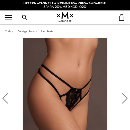
INTERNATIONELLA KVINNLIGA ORGASMDAGEN!
SPARA 20% MED KOD: O20
MSHOP.SE
Mshop
Sexiga Trosor
Le Désir