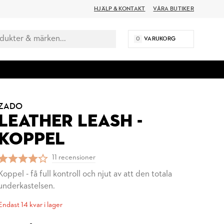
HJÄLP & KONTAKT
VÅRA BUTIKER
0
VARUKORG
ZADO
LEATHER LEASH -
KOPPEL
11 recensioner
Koppel - få full kontroll och njut av att den totala
underkastelsen.
Endast 14 kvar i lager