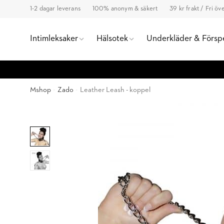
1-2 dagar leverans
100% anonym & säkert
39 kr frakt / Fri ö
Intimleksaker
Hälsotek
Underkläder & Försp
Mshop
Zado
Leather Leash - koppel