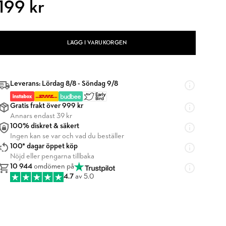
199 kr
LÄGG I VARUKORGEN
Leverans: Lördag 8/8 - Söndag 9/8
Gratis frakt över 999 kr
Annars endast 39 kr
100% diskret & säkert
Ingen kan se var och vad du beställer
100* dagar öppet köp
Nöjd eller pengarna tillbaka
10 944
omdömen på
4.7
av 5.0