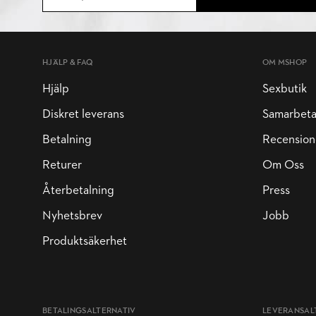
HJÄLP & FAQ
OM MSHOP
Hjälp
Sexbutik
Diskret leverans
Samarbet
Betalning
Recension
Returer
Om Oss
Återbetalning
Press
Nyhetsbrev
Jobb
Produktsäkerhet
BETALINGSALTERNATIV
LEVERANSAL