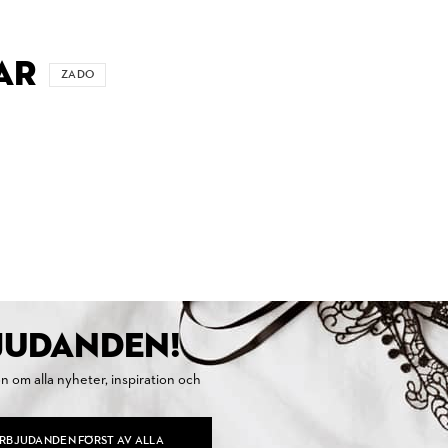
AR
ZADO
BJUDANDEN!
on om alla nyheter, inspiration och
ERBJUDANDEN FÖRST AV ALLA