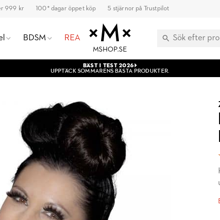
ver 999 kr
100* dagar öppet köp
5 stjärnor på Trustpilot
el
BDSM
REA
MSHOP.SE
BÄST I TEST 2026
UPPTÄCK SOMMARENS BÄSTA PRODUKTER.