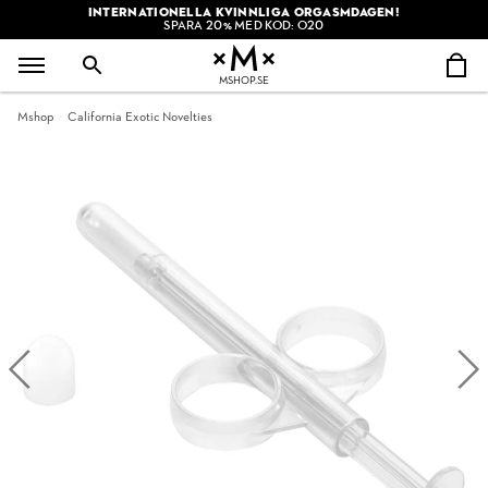
INTERNATIONELLA KVINNLIGA ORGASMDAGEN!
SPARA 20% MED KOD: O20
MSHOP.SE
Mshop
California Exotic Novelties