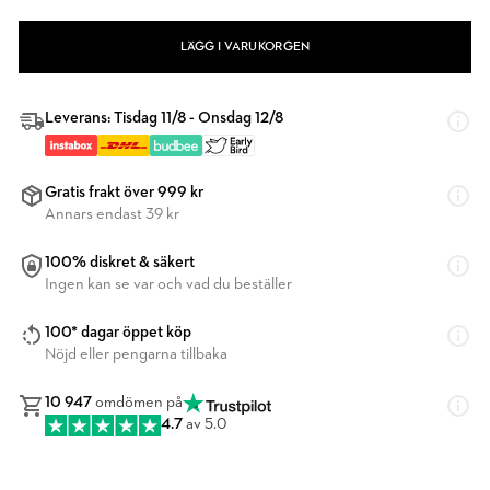
LÄGG I VARUKORGEN
Leverans: Tisdag 11/8 - Onsdag 12/8
Gratis frakt över 999 kr
Annars endast 39 kr
100% diskret & säkert
Ingen kan se var och vad du beställer
100* dagar öppet köp
Nöjd eller pengarna tillbaka
10 947
omdömen på
4.7
av 5.0