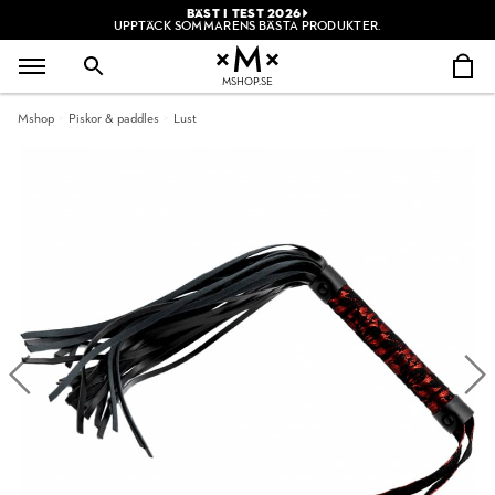
BÄST I TEST 2026
UPPTÄCK SOMMARENS BÄSTA PRODUKTER.
MSHOP.SE
Mshop
Piskor & paddles
Lust