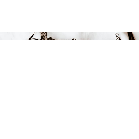
FÅ INSPIRATION &
ERBJUDANDEN!
Anmäl dig till vårt nyhetsbrev och var först med att få information
om alla nyheter, inspiration och härliga erbjudanden!