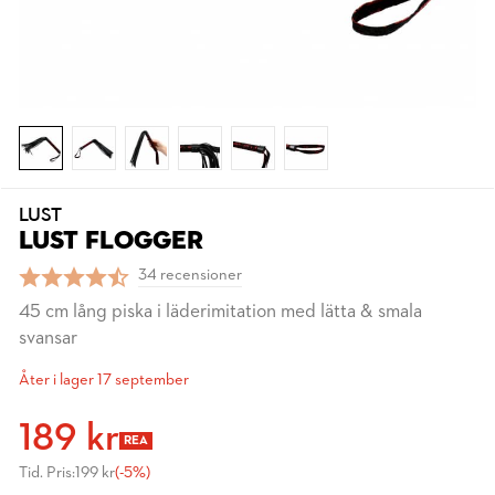
LUST
LUST FLOGGER
34 recensioner
45 cm lång piska i läderimitation med lätta & smala
svansar
Åter i lager 17 september
189 kr
REA
Tid. Pris:
199 kr
(-5%)