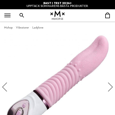
BÄST I TEST 2026
UPPTÄCK SOMMARENS BÄSTA PRODUKTER.
MSHOP.SE
Mshop
Vibratorer
Ladylove