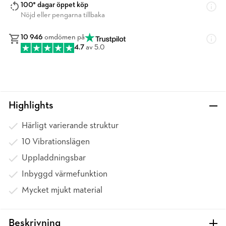
100* dagar öppet köp
Nöjd eller pengarna tillbaka
10 946
omdömen på
4.7
av 5.0
Highlights
Härligt varierande struktur
10 Vibrationslägen
Uppladdningsbar
Inbyggd värmefunktion
Mycket mjukt material
Beskrivning