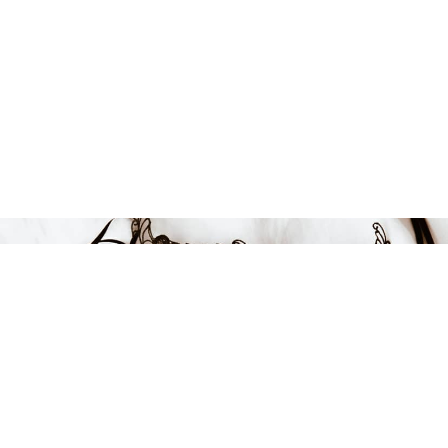
399 kr
-33%
LÄGG I VARUKORGEN
FÅ INSPIRATION &