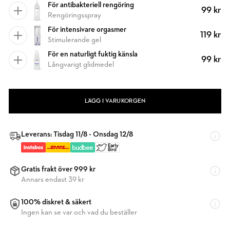
För antibakteriell rengöring
99 kr
Rengöringsspray
För intensivare orgasmer
119 kr
Stimulerande gel
För en naturligt fuktig känsla
99 kr
Långvarigt glidmedel
LÄGG I VARUKORGEN
Leverans: Tisdag 11/8 - Onsdag 12/8
Gratis frakt över 999 kr
Annars endast 39 kr
100% diskret & säkert
Ingen kan se var och vad du beställer