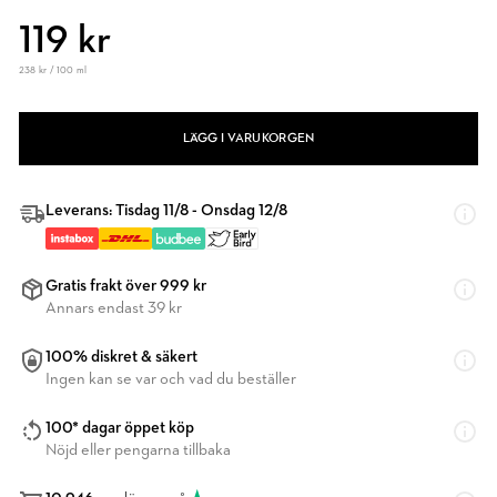
119 kr
238 kr / 100 ml
LÄGG I VARUKORGEN
Leverans: Tisdag 11/8 - Onsdag 12/8
Gratis frakt över 999 kr
Annars endast 39 kr
100% diskret & säkert
Ingen kan se var och vad du beställer
100* dagar öppet köp
Nöjd eller pengarna tillbaka