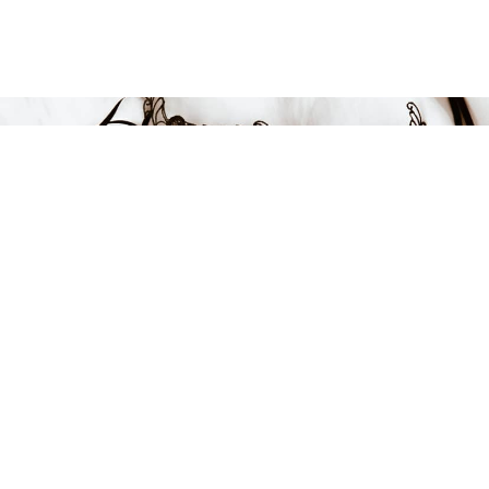
119 kr
LÄGG I VARUKORGEN
2,38 kr / 100 ml
FÅ INSPIRATION &
ERBJUDANDEN!
Anmäl dig till vårt nyhetsbrev och var först med att få information
om alla nyheter, inspiration och härliga erbjudanden!