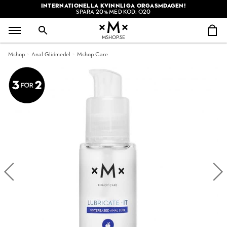
INTERNATIONELLA KVINNLIGA ORGASMDAGEN!
SPARA 20% MED KOD: O20
MSHOP.SE
Mshop
Anal Glidmedel
Mshop Care