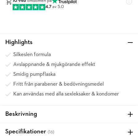
10 946
omdömen på
4.7
av 5.0
Highlights
Silkeslen formula
Avslappnande & mjukgörande effekt
Smidig pumpflaska
Fritt från parabener & bedövningsmedel
Kan användas med alla sexleksaker & kondomer
Beskrivning
Specifikationer
(16)