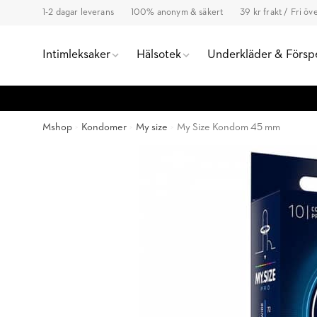
1-2 dagar leverans
100% anonym & säkert
39 kr frakt / Fri ö
Intimleksaker
Hälsotek
Underkläder & Försp
Mshop
Kondomer
My size
My Size Kondom 45 mm