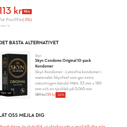
113 kr
REA
Tid. Pris:
119 kr
(-5%)
1,3 kr / st
DET BÄSTA ALTERNATIVET
Skyn
Skyn Condoms Original 10-pack
Kondomer
Skyn Kondomer - Latexfria kondomer i
materialet Skynfeel som ger extra
naturtrogen känsla! Mått: 53 mm x 180
mm och en tjocklek på 0,065 mm
Vårt val
189 kr
139 kr
-26%
LÅT OSS MEJLA DIG