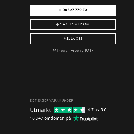
08 527 770 70
CHATTA MED OSS
MEJLA OSS
Måndag - Fredag 10-17
DET SÄGER VÅRA KUNDER
Utmärkt
4.7
av 5.0
10 947
omdömen på