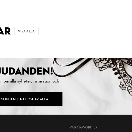
AR
VISA ALLA
BJUDANDEN!
on om alla nyheter, inspiration och
ERBJUDANDEN FÖRST AV ALLA
VÅRA FAVORITER