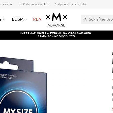
ver 999 kr
100* dagar öppet köp
5 stjärnor på Trustpilot
el
BDSM
REA
MSHOP.SE
INTERNATIONELLA KVINNLIGA ORGASMDAGEN!
SPARA 20% MED KOD: O20