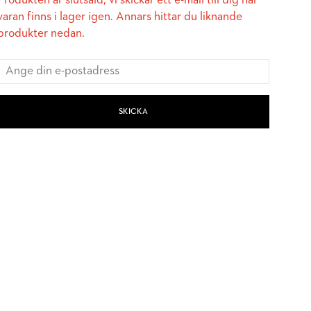
Produkten är slutsåld, vi skickar ett e-mail till dig när
varan finns i lager igen. Annars hittar du liknande
produkter nedan.
SKICKA