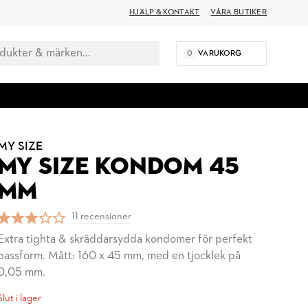
HJÄLP & KONTAKT
VÅRA BUTIKER
0
VARUKORG
MY SIZE
MY SIZE KONDOM 45
MM
11 recensioner
Extra tighta & skräddarsydda kondomer för perfekt
passform. Mått: 160 x 45 mm, med en tjocklek på
0,05 mm.
Slut i lager