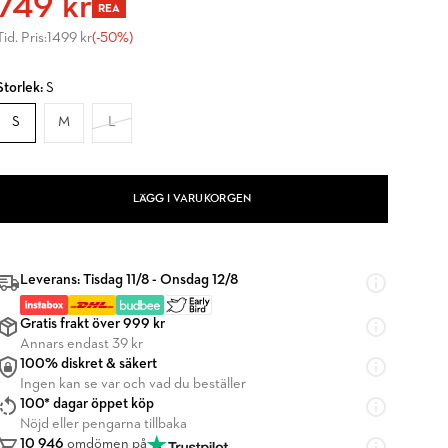
749 kr
REA
Tid. Pris:
1499 kr
(-50%)
Storlek:
S
S
M
L
LÄGG I VARUKORGEN
Leverans: Tisdag 11/8 - Onsdag 12/8
Gratis frakt över 999 kr
Annars endast 39 kr
100% diskret & säkert
Ingen kan se var och vad du beställer
100* dagar öppet köp
Nöjd eller pengarna tillbaka
10 946
omdömen på