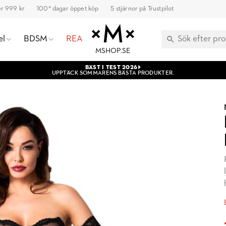
ver 999 kr
100* dagar öppet köp
5 stjärnor på Trustpilot
el
BDSM
REA
MSHOP.SE
BÄST I TEST 2026
UPPTÄCK SOMMARENS BÄSTA PRODUKTER.