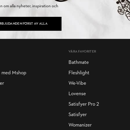
on om alla nyheter, inspiration och
ERBJUDANDEN FÖRST AV ALLA
VÅRA FAVORITER
Bathmate
a med Mshop
Fleshlight
er
We-Vibe
Lovense
Satisfyer Pro 2
Satisfyer
Womanizer