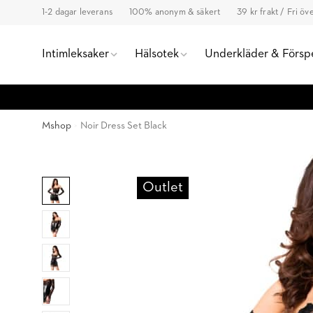
1-2 dagar leverans
100% anonym & säkert
39 kr frakt / Fri ö
Intimleksaker
Hälsotek
Underkläder & Försp
Mshop
Noir Dress Set Black
Outlet