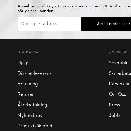
Anmäl dig till vårt nyhetsbrev och var först med att få informati
härliga erbjudanden!
FÅ NJUTNINGFULLA 
HJÄLP & FAQ
OM MSHOP
Hjälp
Sexbutik
Diskret leverans
Samarbet
Betalning
Recension
Returer
Om Oss
Återbetalning
Press
Nyhetsbrev
Jobb
Produktsäkerhet