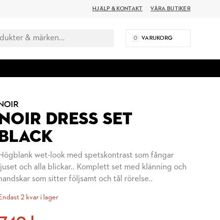
HJÄLP & KONTAKT
VÅRA BUTIKER
0
VARUKORG
NOIR
NOIR DRESS SET
BLACK
Högblank wet-look med spetskontrast som fångar
ljuset och alla blickar.. Komplett set med klänning och
handskar som sitter följsamt och tål rörelse..
Endast 2 kvar i lager