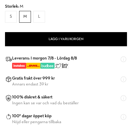
Storlek:
M
S
M
L
LÄGG I VARUKORGEN
Leverans: I morgon 7/8 - Lördag 8/8
Gratis frakt över 999 kr
Annars endast 39 kr
100% diskret & säkert
Ingen kan se var och vad du beställer
100* dagar öppet köp
Nöjd eller pengarna tillbaka