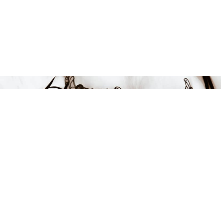
Endast 2 kvar i lager
749 kr
-50%
LÄGG I VARUKORGEN
FÅ INSPIRATION &
ERBJUDANDEN!
Anmäl dig till vårt nyhetsbrev och var först med att få information
om alla nyheter, inspiration och härliga erbjudanden!