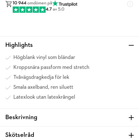
10 944
omdömen på
4.7
av 5.0
Highlights
Högblank vinyl som bländar
Kroppsnära passform med stretch
Tvåvägsdragkedja för lek
Smala axelband, ren siluett
Latexlook utan latexkrångel
Beskrivning
Skötselråd