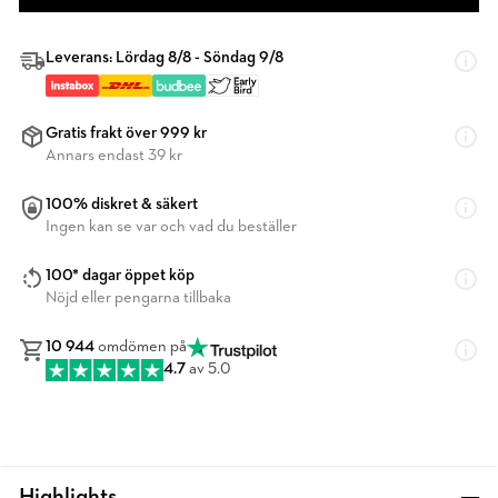
Leverans: Lördag 8/8 - Söndag 9/8
Gratis frakt över 999 kr
Annars endast 39 kr
100% diskret & säkert
Ingen kan se var och vad du beställer
100* dagar öppet köp
Nöjd eller pengarna tillbaka
10 944
omdömen på
4.7
av 5.0