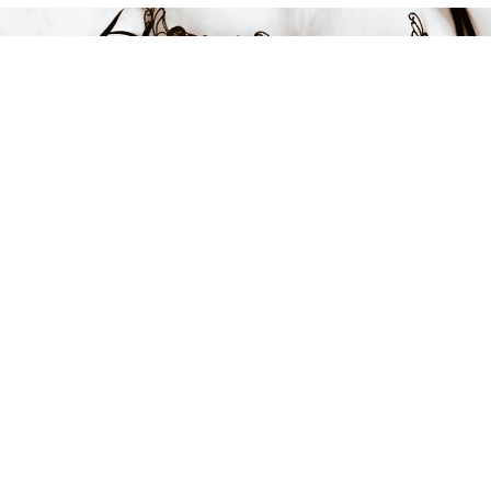
Endast 18 kvar i lager
279 kr
LÄGG I VARUKORGEN
FÅ INSPIRATION &
ERBJUDANDEN!
Anmäl dig till vårt nyhetsbrev och var först med att få information
om alla nyheter, inspiration och härliga erbjudanden!
Kontakt