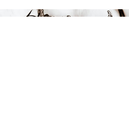
FÅ INSPIRATION &
ERBJUDANDEN!
Anmäl dig till vårt nyhetsbrev och var först med att få information
om alla nyheter, inspiration och härliga erbjudanden!
Kontakt