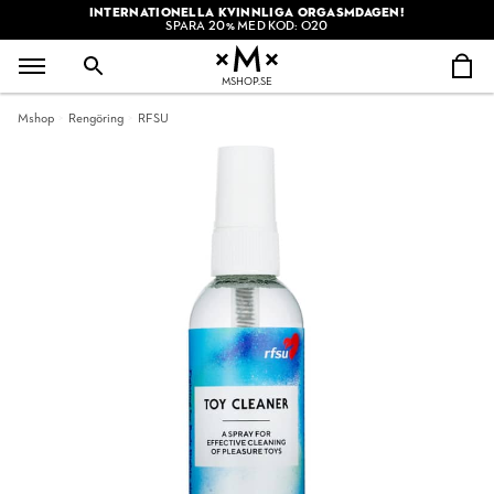
INTERNATIONELLA KVINNLIGA ORGASMDAGEN!
SPARA 20% MED KOD: O20
MSHOP.SE
Mshop
Rengöring
RFSU