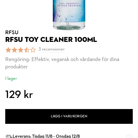
RFSU
RFSU TOY CLEANER 100ML
3 recensioner
Rengöring: Effektiv, vegansk och vårdande för dina
produkter
I lager
129 kr
LÄGG I VARUKORGEN
Leverans: Tisdag 11/8 - Onsdag 12/8