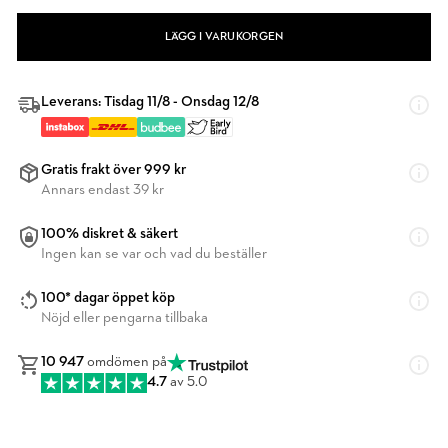
LÄGG I VARUKORGEN
Leverans: Tisdag 11/8 - Onsdag 12/8
Gratis frakt över 999 kr
Annars endast 39 kr
100% diskret & säkert
Ingen kan se var och vad du beställer
100* dagar öppet köp
Nöjd eller pengarna tillbaka
10 947
omdömen på
4.7
av 5.0