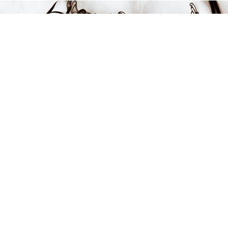
Endast 2 kvar i lager
999 kr
-41%
LÄGG I VARUKORGEN
FÅ INSPIRATION &
ERBJUDANDEN!
Anmäl dig till vårt nyhetsbrev och var först med att få information
om alla nyheter, inspiration och härliga erbjudanden!
Kontakt