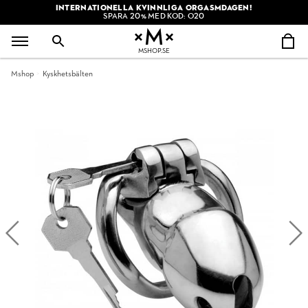
INTERNATIONELLA KVINNLIGA ORGASMDAGEN!
SPARA 20% MED KOD: O20
MSHOP.SE
Mshop
Kyskhetsbälten