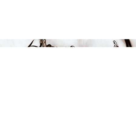
Endast 2 kvar i lager
399 kr
-50%
LÄGG I VARUKORGEN
FÅ INSPIRATION &
ERBJUDANDEN!
Anmäl dig till vårt nyhetsbrev och var först med att få information
om alla nyheter, inspiration och härliga erbjudanden!