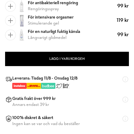
För antibakteriell rengöring
99 kr
Rengöringsspray
För intensivare orgasmer
119 kr
Stimulerande gel
För en naturligt fuktig känsla
99 kr
Långvarigt glidmedel
LÄGG I VARUKORGEN
Leverans: Tisdag 11/8 - Onsdag 12/8
Gratis frakt över 999 kr
Annars endast 39 kr
100% diskret & säkert
Ingen kan se var och vad du beställer