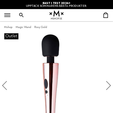
BÄST I TEST 2026
UPPTÄCK SOMMARENS BÄSTA PRODUKTER.
MSHOP.SE
Mshop
Magic Wand
Rosy Gold
Outlet