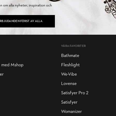
on om alla nyheter, inspiration och
ERBJUDANDEN FÖRST AV ALLA
VÅRA FAVORITER
Bathmate
a med Mshop
Fleshlight
er
We-Vibe
Lovense
Satisfyer Pro 2
Satisfyer
Womanizer