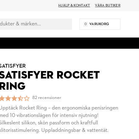
HJÄLP & KONTAKT
VÅRA BUTIKER
0
VARUKORG
SATISFYER
SATISFYER ROCKET
RING
82 recensioner
Upptäck Rocket Ring – den ergonomiska penisringen
med 10 vibrationslägen för intensiv njutning!
Silkeslent silikon, skön passform och kraftfull
klitorisstimulering. Uppladdningsbar & vattentät.