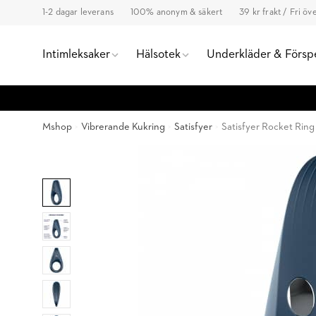
1-2 dagar leverans
100% anonym & säkert
39 kr frakt / Fri ö
Intimleksaker
Hälsotek
Underkläder & Försp
Mshop
Vibrerande Kukring
Satisfyer
Satisfyer Rocket Ring