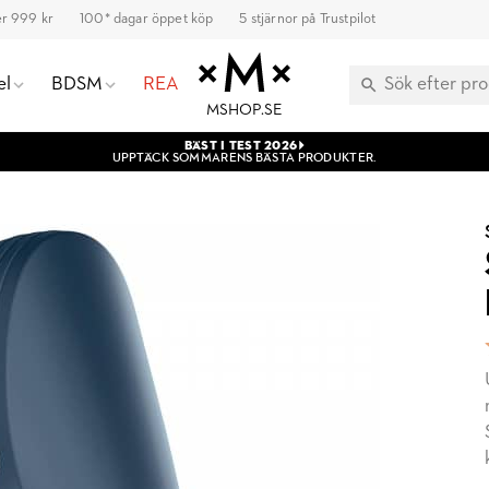
ver 999 kr
100* dagar öppet köp
5 stjärnor på Trustpilot
el
BDSM
REA
MSHOP.SE
BÄST I TEST 2026
UPPTÄCK SOMMARENS BÄSTA PRODUKTER.