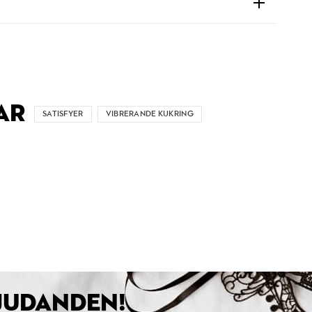
AR
SATISFYER
VIBRERANDE KUKRING
BJUDANDEN!