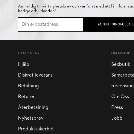
Anmäl dig till vårt nyhetsbrev och var först med att få informati
härliga erbjudanden!
FÅ NJUTNINGFULLA 
HJÄLP & FAQ
OM MSHOP
Hjälp
Sexbutik
Diskret leverans
Samarbet
Betalning
Recension
Returer
Om Oss
Återbetalning
Press
Nyhetsbrev
Jobb
Produktsäkerhet