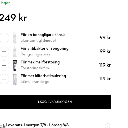
I lager
249 kr
För en behagligare känsla
99 kr
Skonsamt glidmedel
För antibakteriell rengöring
99 kr
Rengöringsspray
För maximal förstoring
119 kr
Förstoringskräm
För mer klitorisstimulering
119 kr
Stimulerande gel
LÄGG I VARUKORGEN
Leverans: I morgon 7/8 - Lördag 8/8