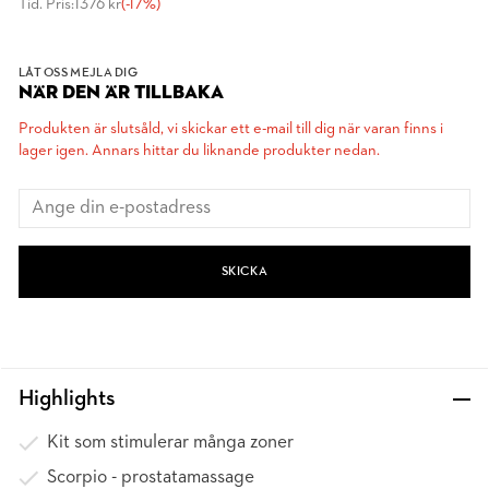
Tid. Pris:
1376 kr
(-17%)
LÅT OSS MEJLA DIG
NÄR DEN ÄR TILLBAKA
Produkten är slutsåld, vi skickar ett e-mail till dig när varan finns i
lager igen. Annars hittar du liknande produkter nedan.
SKICKA
Highlights
Kit som stimulerar många zoner
Scorpio - prostatamassage