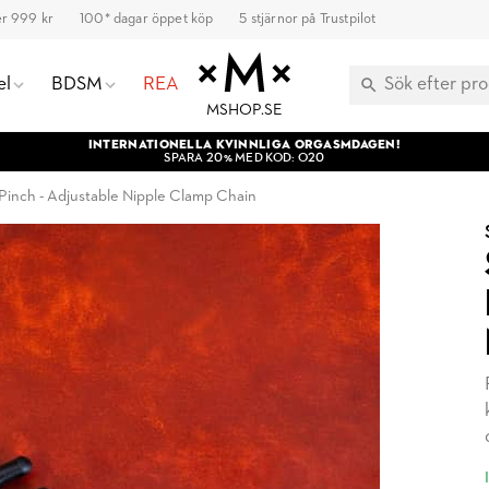
ver 999 kr
100* dagar öppet köp
5 stjärnor på Trustpilot
el
BDSM
REA
MSHOP.SE
INTERNATIONELLA KVINNLIGA ORGASMDAGEN!
SPARA 20% MED KOD: O20
 Pinch - Adjustable Nipple Clamp Chain