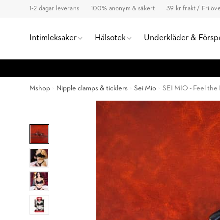
1-2 dagar leverans
100% anonym & säkert
39 kr frakt / Fri ö
Intimleksaker
Hälsotek
Underkläder & Försp
Mshop
Nipple clamps & ticklers
Sei Mio
SEI MIO - Feel the