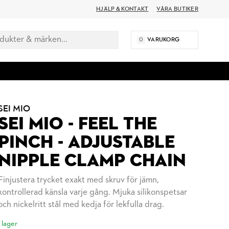
HJÄLP & KONTAKT
VÅRA BUTIKER
0
VARUKORG
SEI MIO
SEI MIO - FEEL THE
PINCH - ADJUSTABLE
NIPPLE CLAMP CHAIN
Finjustera trycket exakt med skruv för jämn,
kontrollerad känsla varje gång. Mjuka silikonspetsar
och nickelritt stål med kedja för lekfulla drag.
I lager