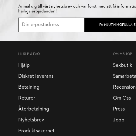
Anmäl dig till vårt nyhetsbrev och var först med att få informati
härliga erbjudanden!
FÅ NJUTNINGFULLA 
HJÄLP & FAQ
OM MSHOP
Hjälp
Sexbutik
Diskret leverans
Samarbet
Betalning
Recension
Returer
Om Oss
Återbetalning
Press
Nyhetsbrev
Jobb
Produktsäkerhet