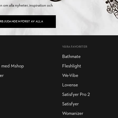
on om alla nyheter, inspiration och
ERBJUDANDEN FÖRST AV ALLA
VÅRA FAVORITER
Bathmate
a med Mshop
Fleshlight
er
We-Vibe
Lovense
Satisfyer Pro 2
Satisfyer
Womanizer