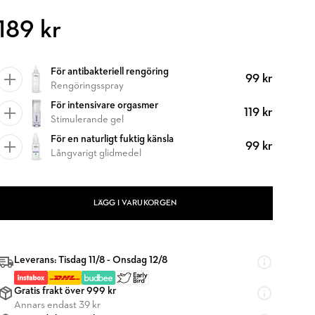
189 kr
För antibakteriell rengöring
99 kr
Rengöringsspray
För intensivare orgasmer
119 kr
Stimulerande gel
För en naturligt fuktig känsla
99 kr
Långvarigt glidmedel
LÄGG I VARUKORGEN
Leverans: Tisdag 11/8 - Onsdag 12/8
Gratis frakt över 999 kr
Annars endast 39 kr