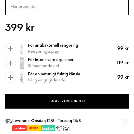
Fler produkter
399 kr
För antibakteriell rengöring
99 kr
Rengöringsspray
För intensivare orgasmer
119 kr
Stimulerande gel
För en naturligt fuktig känsla
99 kr
Långvarigt glidmedel
LÄGG I VARUKORGEN
Leverans: Onsdag 12/8 - Torsdag 13/8