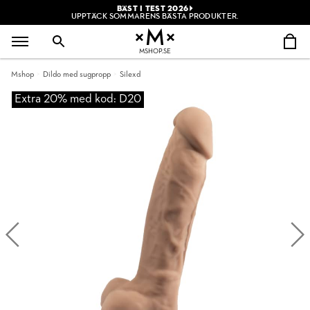
BÄST I TEST 2026
UPPTÄCK SOMMARENS BÄSTA PRODUKTER.
MSHOP.SE
Mshop
Dildo med sugpropp
Silexd
Extra 20% med kod: D20