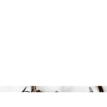
Endast 17 kvar i lager
399 kr
LÄGG I VARUKORGEN