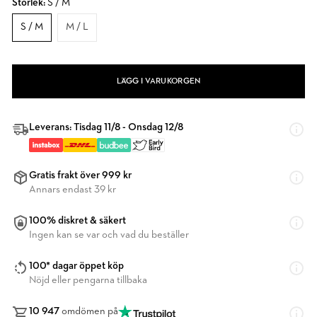
Storlek:
S / M
S / M
M / L
LÄGG I VARUKORGEN
Leverans: Tisdag 11/8 - Onsdag 12/8
Gratis frakt över 999 kr
Annars endast 39 kr
100% diskret & säkert
Ingen kan se var och vad du beställer
100* dagar öppet köp
Nöjd eller pengarna tillbaka
10 947
omdömen på