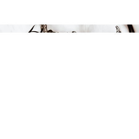
Endast 16 kvar i lager
199 kr
LÄGG I VARUKORGEN
FÅ INSPIRATION &
ERBJUDANDEN!
Anmäl dig till vårt nyhetsbrev och var först med att få information
om alla nyheter, inspiration och härliga erbjudanden!