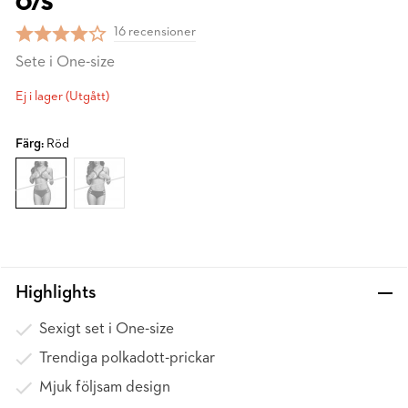
O/S
16 recensioner
Sete i One-size
Ej i lager (Utgått)
Färg:
Röd
Highlights
Sexigt set i One-size
Trendiga polkadott-prickar
Mjuk följsam design