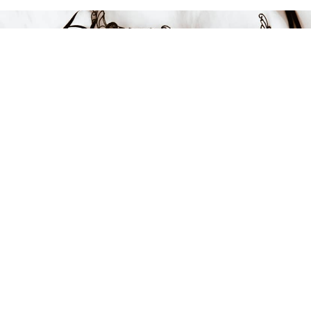
FÅ INSPIRATION &
ERBJUDANDEN!
Anmäl dig till vårt nyhetsbrev och var först med att få information
om alla nyheter, inspiration och härliga erbjudanden!
Kontakt