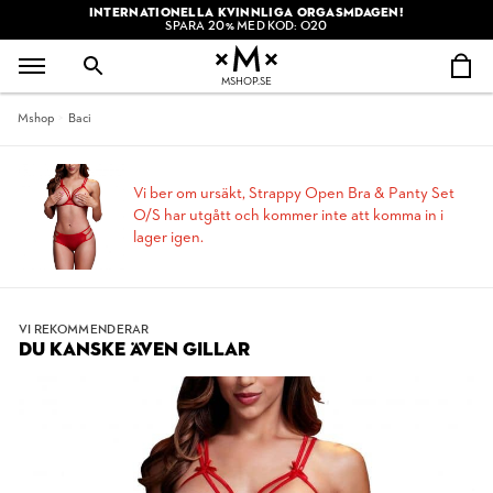
INTERNATIONELLA KVINNLIGA ORGASMDAGEN!
SPARA 20% MED KOD: O20
MSHOP.SE
Mshop
Baci
Vi ber om ursäkt, Strappy Open Bra & Panty Set
O/S har utgått och kommer inte att komma in i
lager igen.
VI REKOMMENDERAR
DU KANSKE ÄVEN GILLAR