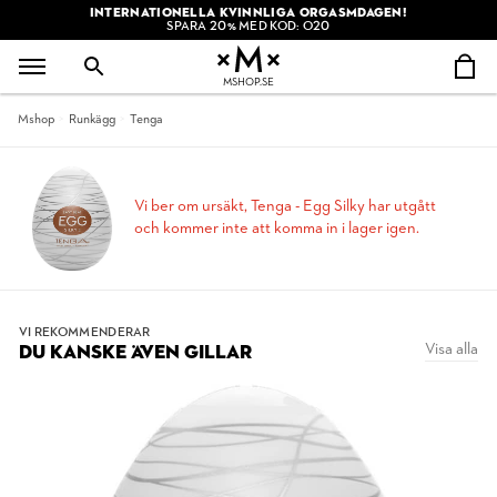
INTERNATIONELLA KVINNLIGA ORGASMDAGEN!
SPARA 20% MED KOD: O20
MSHOP.SE
Mshop
Runkägg
Tenga
Vi ber om ursäkt, Tenga - Egg Silky har utgått
och kommer inte att komma in i lager igen.
VI REKOMMENDERAR
Visa alla
DU KANSKE ÄVEN GILLAR