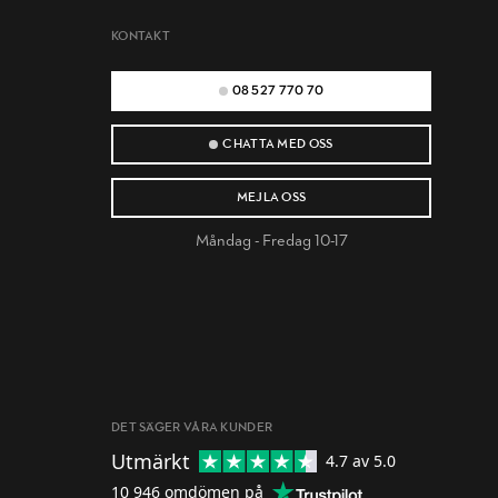
KONTAKT
08 527 770 70
CHATTA MED OSS
MEJLA OSS
Måndag - Fredag 10-17
DET SÄGER VÅRA KUNDER
Utmärkt
4.7
av 5.0
10 946
omdömen på