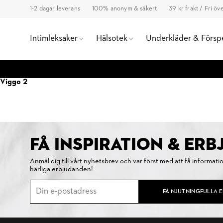
1-2 dagar leverans
100% anonym & säkert
39 kr frakt / Fri ö
Intimleksaker
Hälsotek
Underkläder & Försp
Viggo 2
FÅ INSPIRATION & ER
Anmäl dig till vårt nyhetsbrev och var först med att få informati
härliga erbjudanden!
FÅ NJUTNINGFULLA 