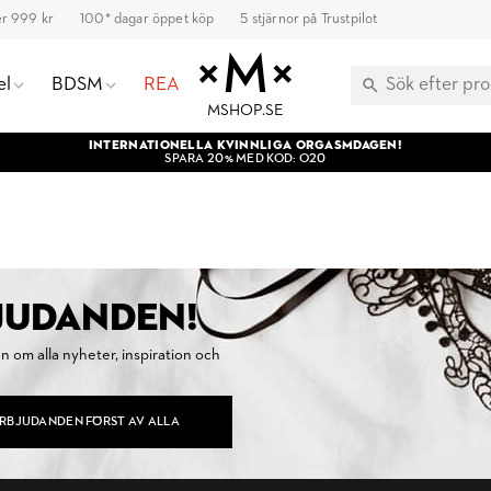
ver 999 kr
100* dagar öppet köp
5 stjärnor på Trustpilot
el
BDSM
REA
MSHOP.SE
INTERNATIONELLA KVINNLIGA ORGASMDAGEN!
SPARA 20% MED KOD: O20
BJUDANDEN!
on om alla nyheter, inspiration och
ERBJUDANDEN FÖRST AV ALLA