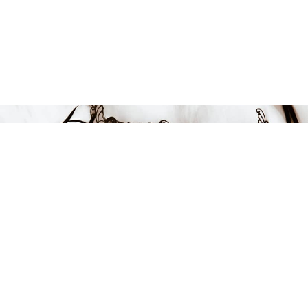
FÅ INSPIRATION &
ERBJUDANDEN!
Anmäl dig till vårt nyhetsbrev och var först med att få information
om alla nyheter, inspiration och härliga erbjudanden!