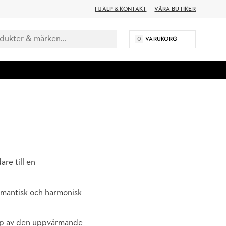
HJÄLP & KONTAKT
VÅRA BUTIKER
0
VARUKORG
re till en
omantisk och harmonisk
älp av den uppvärmande