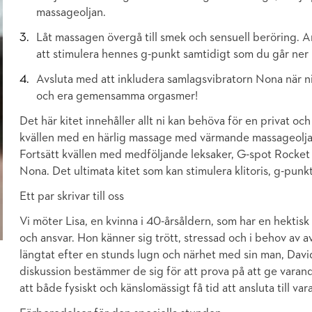
massageoljan.
Låt massagen övergå till smek och sensuell beröring. 
att stimulera hennes g-punkt samtidigt som du går ner
Avsluta med att inkludera samlagsvibratorn Nona när ni 
och era gemensamma orgasmer!
Det här kitet innehåller allt ni kan behöva för en privat och
kvällen med en härlig massage med värmande massageolja
Fortsätt kvällen med medföljande leksaker, G-spot Rocket
Nona. Det ultimata kitet som kan stimulera klitoris, g-punk
Ett par skrivar till oss
Vi möter Lisa, en kvinna i 40-årsåldern, som har en hektisk
och ansvar. Hon känner sig trött, stressad och i behov av a
längtat efter en stunds lugn och närhet med sin man, David
diskussion bestämmer de sig för att prova på att ge vara
att både fysiskt och känslomässigt få tid att ansluta till var