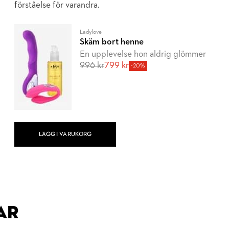
förståelse för varandra.
Ladylove
Skäm bort henne
En upplevelse hon aldrig glömmer
996 kr
799 kr
-20%
LÄGG I VARUKORG
AR