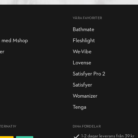
VÅRA FAVORITER
Bathmate
a med Mshop
Fleshlight
er
We-Vibe
Lovense
Satisfyer Pro 2
Satisfyer
Womanizer
Tenga
TERNATIV
DINA FÖRDELAR
1-2 dagar leverans från 39 kr