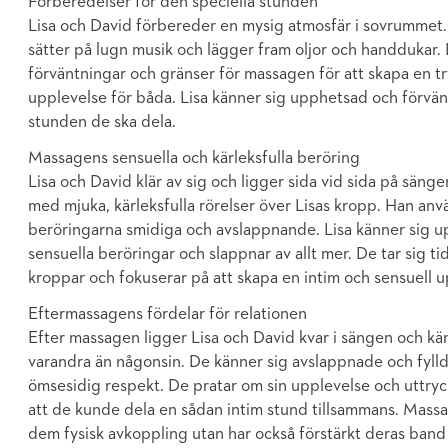
Förberedelser för den speciella stunden
Lisa och David förbereder en mysig atmosfär i sovrummet. 
sätter på lugn musik och lägger fram oljor och handdukar.
förväntningar och gränser för massagen för att skapa en 
upplevelse för båda. Lisa känner sig upphetsad och förvänt
stunden de ska dela.
Massagens sensuella och kärleksfulla beröring
Lisa och David klär av sig och ligger sida vid sida på sän
med mjuka, kärleksfulla rörelser över Lisas kropp. Han anvä
beröringarna smidiga och avslappnande. Lisa känner sig u
sensuella beröringar och slappnar av allt mer. De tar sig ti
kroppar och fokuserar på att skapa en intim och sensuell u
Eftermassagens fördelar för relationen
Efter massagen ligger Lisa och David kvar i sängen och kä
varandra än någonsin. De känner sig avslappnade och fylld
ömsesidig respekt. De pratar om sin upplevelse och uttryc
att de kunde dela en sådan intim stund tillsammans. Massa
dem fysisk avkoppling utan har också förstärkt deras band