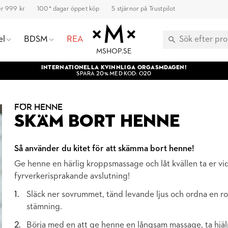
ver 999 kr
100* dagar öppet köp
5 stjärnor på Trustpilot
el
BDSM
REA
MSHOP.SE
INTERNATIONELLA KVINNLIGA ORGASMDAGEN!
SPARA 20% MED KOD: O20
FÖR HENNE
SKÄM BORT HENNE
Så använder du kitet för att skämma bort henne!
Ge henne en härlig kroppsmassage och låt kvällen ta er vida
fyrverkerisprakande avslutning!
Släck ner sovrummet, tänd levande ljus och ordna en r
stämning.
Börja med en att ge henne en långsam massage, ta hj