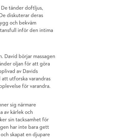
De tänder doftljus,
 De diskuterar deras
trygg och bekväm
ansfull inför den intima
gen. David börjar massagen
nder oljan för att göra
pplivad av Davids
d att utforska varandras
pplevelse för varandra.
nner sig närmare
a av kärlek och
ker sin tacksamhet för
gen har inte bara gett
 och skapat en djupare