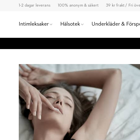
1-2 dagar leverans
100% anonym & säkert
39 kr frakt / Fri ö
Intimleksaker
Hälsotek
Underkläder & Försp