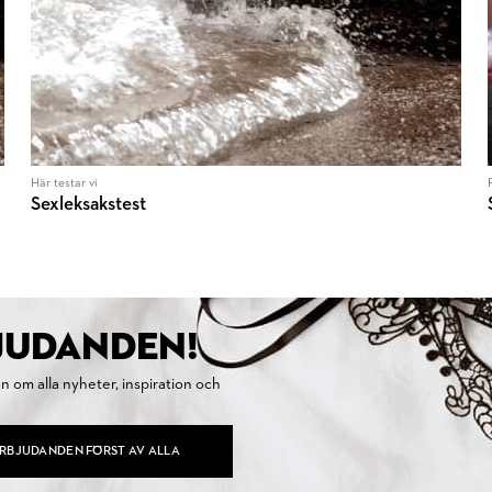
Här testar vi
Sexleksakstest
BJUDANDEN!
on om alla nyheter, inspiration och
ERBJUDANDEN FÖRST AV ALLA