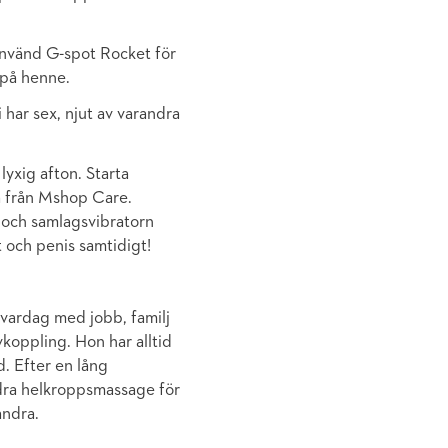
Använd G-spot Rocket för
 på henne.
har sex, njut av varandra
 lyxig afton. Starta
 från Mshop Care.
 och samlagsvibratorn
t och penis samtidigt!
 vardag med jobb, familj
vkoppling. Hon har alltid
. Efter en lång
ndra helkroppsmassage för
andra.