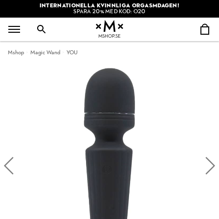
INTERNATIONELLA KVINNLIGA ORGASMDAGEN!
SPARA 20% MED KOD: O20
MSHOP.SE
Mshop
Magic Wand
YOU