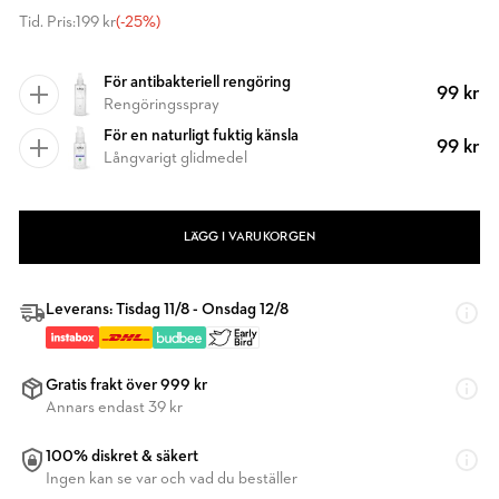
Tid. Pris:
199 kr
(-25%)
För antibakteriell rengöring
99 kr
Rengöringsspray
För en naturligt fuktig känsla
99 kr
Långvarigt glidmedel
LÄGG I VARUKORGEN
Leverans: Tisdag 11/8 - Onsdag 12/8
Gratis frakt över 999 kr
Annars endast 39 kr
100% diskret & säkert
Ingen kan se var och vad du beställer