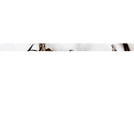
Endast 13 kvar i lager
149 kr
-25%
LÄGG I VARUKORGEN
FÅ INSPIRATION &
ERBJUDANDEN!
Anmäl dig till vårt nyhetsbrev och var först med att få information
om alla nyheter, inspiration och härliga erbjudanden!