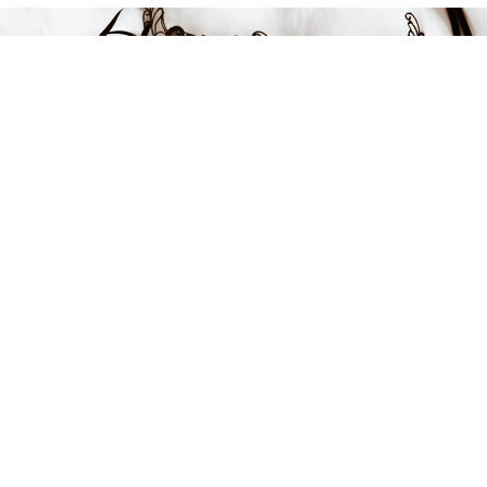
FÅ INSPIRATION &
ERBJUDANDEN!
Anmäl dig till vårt nyhetsbrev och var först med att få information
om alla nyheter, inspiration och härliga erbjudanden!
Kontakt