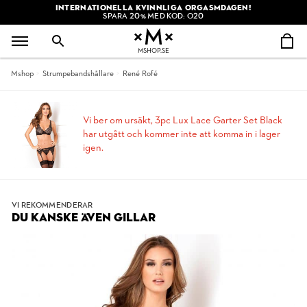
INTERNATIONELLA KVINNLIGA ORGASMDAGEN!
SPARA 20% MED KOD: O20
MSHOP.SE
Mshop
Strumpebandshållare
René Rofé
Vi ber om ursäkt, 3pc Lux Lace Garter Set Black
har utgått och kommer inte att komma in i lager
igen.
VI REKOMMENDERAR
DU KANSKE ÄVEN GILLAR