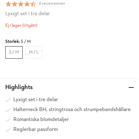
6 recensioner
Lyxigt set i tre delar
Ej i lager (Utgått)
Storlek:
S / M
S / M
M / L
Highlights
Lyxigt set i tre delar
Halterneck BH, stringtrosa och strumpebandshållare
Romantiska blomdetaljer
Reglerbar passform