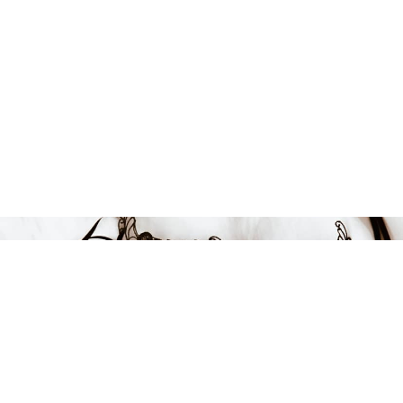
399 kr
-33%
LÄGG I VARUKORGEN
FÅ INSPIRATION &