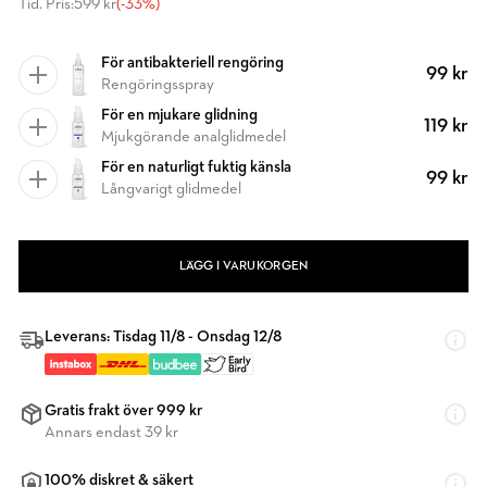
Tid. Pris:
599 kr
(-33%)
För antibakteriell rengöring
99 kr
Rengöringsspray
För en mjukare glidning
119 kr
Mjukgörande analglidmedel
För en naturligt fuktig känsla
99 kr
Långvarigt glidmedel
LÄGG I VARUKORGEN
Leverans: Tisdag 11/8 - Onsdag 12/8
Gratis frakt över 999 kr
Annars endast 39 kr
100% diskret & säkert