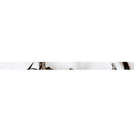
Endast 1 kvar i lager
399 kr
LÄGG I VARUKORGEN
FÅ INSPIRATION &
ERBJUDANDEN!