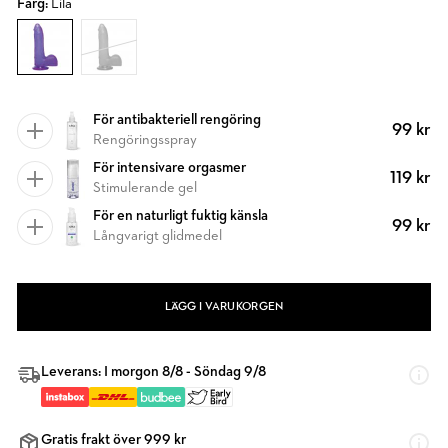
Färg:
Lila
För antibakteriell rengöring
99 kr
Rengöringsspray
För intensivare orgasmer
119 kr
Stimulerande gel
För en naturligt fuktig känsla
99 kr
Långvarigt glidmedel
LÄGG I VARUKORGEN
Leverans: I morgon 8/8 - Söndag 9/8
Gratis frakt över 999 kr