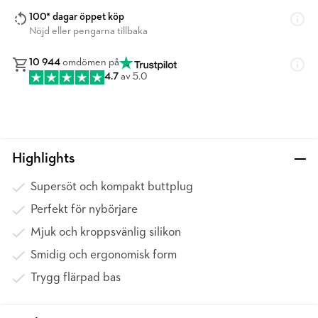
100* dagar öppet köp
Nöjd eller pengarna tillbaka
10 944
omdömen på
4.7
av 5.0
Highlights
Supersöt och kompakt buttplug
Perfekt för nybörjare
Mjuk och kroppsvänlig silikon
Smidig och ergonomisk form
Trygg flärpad bas