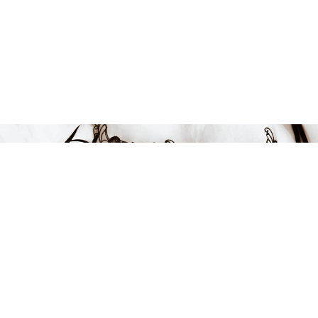
Endast 9 kvar i lager
169 kr
LÄGG I VARUKORGEN
FÅ INSPIRATION &
ERBJUDANDEN!
Anmäl dig till vårt nyhetsbrev och var först med att få information