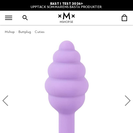
BÄST I TEST 2026
UPPTÄCK SOMMARENS BÄSTA PRODUKTER.
MSHOP.SE
Mshop
Buttplug
Cuties