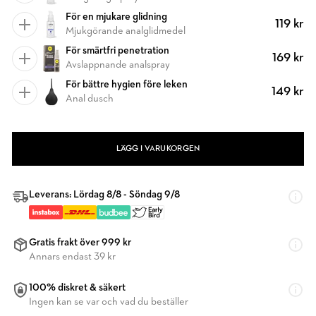
För en mjukare glidning
119 kr
Mjukgörande analglidmedel
För smärtfri penetration
169 kr
Avslappnande analspray
För bättre hygien före leken
149 kr
Anal dusch
LÄGG I VARUKORGEN
Leverans: Lördag 8/8 - Söndag 9/8
Gratis frakt över 999 kr
Annars endast 39 kr
100% diskret & säkert
Ingen kan se var och vad du beställer