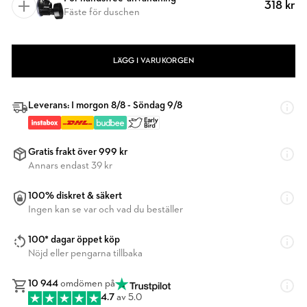
318 kr
Fäste för duschen
LÄGG I VARUKORGEN
Leverans: I morgon 8/8 - Söndag 9/8
Gratis frakt över 999 kr
Annars endast 39 kr
100% diskret & säkert
Ingen kan se var och vad du beställer
100* dagar öppet köp
Nöjd eller pengarna tillbaka
10 944
omdömen på
4.7
av 5.0