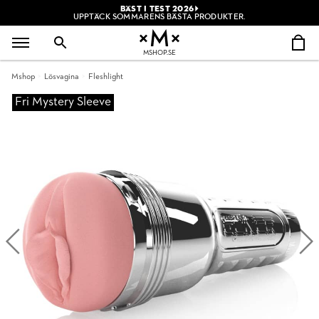
BÄST I TEST 2026
UPPTÄCK SOMMARENS BÄSTA PRODUKTER.
MSHOP.SE
Mshop
Lösvagina
Fleshlight
Fri Mystery Sleeve