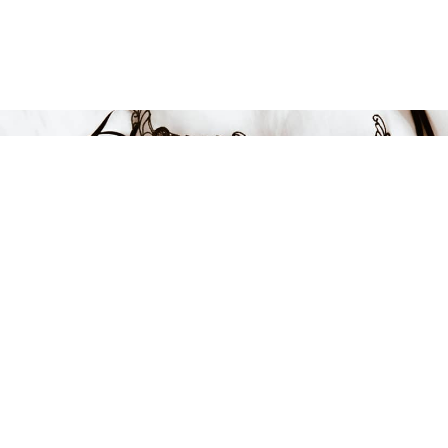
1274 kr
-4%
LÄGG I VARUKORGEN
FÅ INSPIRATION &
ERBJUDANDEN!
Anmäl dig till vårt nyhetsbrev och var först med att få information
om alla nyheter, inspiration och härliga erbjudanden!