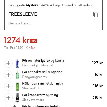
Få en gratis
Mystery Sleeve
vid köp. Använd rabattkoden:
FREESLEEVE
Fler produkter
1274 kr
REA
Tid. Pris:
1329 kr
(-4%)
För en naturligt fuktig känsla
127 kr
Långvarigt glidmedel
För antibakteriell rengöring
116 kr
Rengöringsspray
Håller den sammetslen mjuk
116 kr
Sleevevård
För kroppsvarm njutning
318 kr
Sleevevärmare
För handsfree-användning