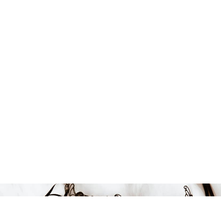
127 kr
-33%
LÄGG I VARUKORGEN
1,27 kr / 100 ml