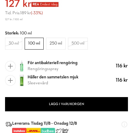
127 kr
REA
Endast idag
Tid. Pris:
189 kr
(-33%)
127 kr / 100 ml
Storlek:
100 ml
30 ml
100 ml
250 ml
500 ml
För antibakteriell rengöring
116 kr
Rengöringsspray
Håller den sammetslen mjuk
116 kr
Sleevevård
LÄGG I VARUKORGEN
Leverans: Tisdag 11/8 - Onsdag 12/8