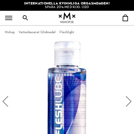
INTERNATIONELLA KVINNLIGA ORGASMDAGEN!
SPARA 20% MED KOD: O20
MSHOP.SE
Mshop
Vattenbaserat Glidmedel
Fleshlight